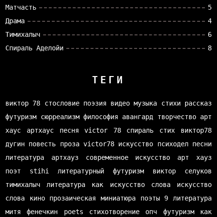
Матчасть
5
Драма
4
Тимихалыч
6
Спираль Аделойи
8
ТЕГИ
виктор 78
стословие
поэзия
видео
музыка
стихи
рассказ
футуризм
сюрреализм
философия
авангард
творчество
арт
хаус
артхаус
песня
victor 78
спираль
стих
виктор78
дугин
повесть
проза
victor78
искусство
психодел
песни
литература
артхауз
современное искусство
арт хауз
поэт
stihi
литературный футуризм
виктор селуков
тимихалыч
литература как искусство слова
искусство
слова
кино
прозаическая миниатюра
поэты
9 литература
митя фенечкин
poets
стихотворение
опч
футуризм как