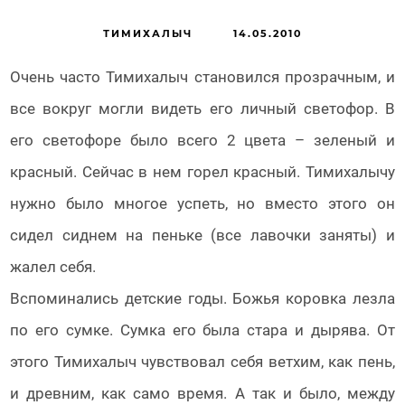
ИСКУССТВО СЛОВА
ЛУЧШАЯ ХУДОЖЕСТВЕННАЯ ЛИТЕРАТУРА
ДИАЛЕКТИЗМЫ В ХУДОЖЕСТВЕННОЙ ЛИТЕРАТУРЕ
ТИМИХАЛЫЧ
14.05.2010
ЛИТЕРАТУРНЫЙ ЯЗЫК И ЯЗЫК ХУДОЖЕСТВЕННОЙ ЛИТЕРАТУРЫ
ФУТУРИЗМ
ЭКСПРЕСИОНИЗМ
ЛИЧНЫЙ СВЕТОФОР
ВСЕОБЩИЙ
Очень часто Тимихалыч становился прозрачным, и
СВЕТОФОР
ТРАНСЦЕНДЕНТНЫЙ СВЕТОФОР
МЕТАФИЗИЧЕСКИЙ
все вокруг могли видеть его личный светофор. В
СВЕТОФОР
ТИМИХАЛЫЧ
ОСОБЕННОСТИ ИЗОБРАЖЕНИЯ
ВНУТРЕННЕГО МИРА ГЕРОЕВ РУССКОЙ ЛИТЕРАТУРЫ ВЕКА
его светофоре было всего 2 цвета – зеленый и
красный. Сейчас в нем горел красный. Тимихалычу
нужно было многое успеть, но вместо этого он
сидел сиднем на пеньке (все лавочки заняты) и
жалел себя.
Вспоминались детские годы. Божья коровка лезла
по его сумке. Сумка его была стара и дырява. От
этого Тимихалыч чувствовал себя ветхим, как пень,
и древним, как само время. А так и было, между