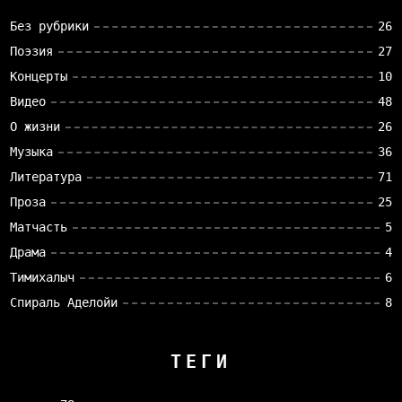
Без рубрики
26
Поэзия
27
Концерты
10
Видео
48
О жизни
26
Музыка
36
Литература
71
Проза
25
Матчасть
5
Драма
4
Тимихалыч
6
Спираль Аделойи
8
ТЕГИ