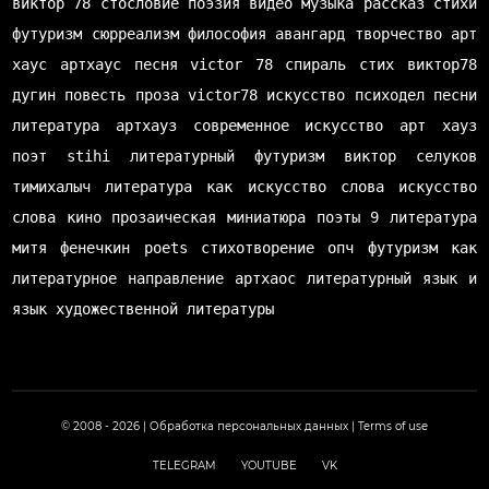
виктор 78
стословие
поэзия
видео
музыка
рассказ
стихи
футуризм
сюрреализм
философия
авангард
творчество
арт
хаус
артхаус
песня
victor 78
спираль
стих
виктор78
дугин
повесть
проза
victor78
искусство
психодел
песни
литература
артхауз
современное искусство
арт хауз
поэт
stihi
литературный футуризм
виктор селуков
тимихалыч
литература как искусство слова
искусство
слова
кино
прозаическая миниатюра
поэты
9 литература
митя фенечкин
poets
стихотворение
опч
футуризм как
литературное направление
артхаос
литературный язык и
язык художественной литературы
© 2008 - 2026 |
Обработка персональных данных
|
Terms of use
TELEGRAM
YOUTUBE
VK