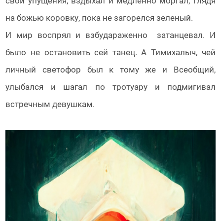
свои упущения, вздыхал и медленно моргал, глядя
на божью коровку, пока не загорелся зеленый.
И мир воспрял и взбудараженно затанцевал. И
было не остановить сей танец. А Тимихалыч, чей
личный светофор был к тому же и Всеобщий,
улыбался и шагал по тротуару и подмигивал
встречным девушкам.