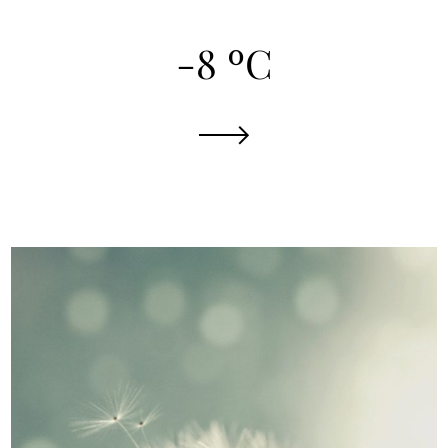
-8 ºС