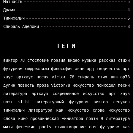
Матчасть
5
Драма
4
Тимихалыч
6
Спираль Аделойи
8
ТЕГИ
виктор 78
стословие
поэзия
видео
музыка
рассказ
стихи
футуризм
сюрреализм
философия
авангард
творчество
арт
хаус
артхаус
песня
victor 78
спираль
стих
виктор78
дугин
повесть
проза
victor78
искусство
психодел
песни
литература
артхауз
современное искусство
арт хауз
поэт
stihi
литературный футуризм
виктор селуков
тимихалыч
литература как искусство слова
искусство
слова
кино
прозаическая миниатюра
поэты
9 литература
митя фенечкин
poets
стихотворение
опч
футуризм как