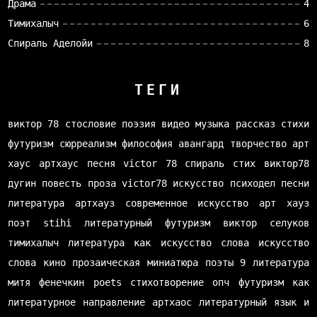
Драма
4
Тимихалыч
6
Спираль Аделойи
8
ТЕГИ
виктор 78
стословие
поэзия
видео
музыка
рассказ
стихи
футуризм
сюрреализм
философия
авангард
творчество
арт
хаус
артхаус
песня
victor 78
спираль
стих
виктор78
дугин
повесть
проза
victor78
искусство
психодел
песни
литература
артхауз
современное искусство
арт хауз
поэт
stihi
литературный футуризм
виктор селуков
тимихалыч
литература как искусство слова
искусство
слова
кино
прозаическая миниатюра
поэты
9 литература
митя фенечкин
poets
стихотворение
опч
футуризм как
литературное направление
артхаос
литературный язык и