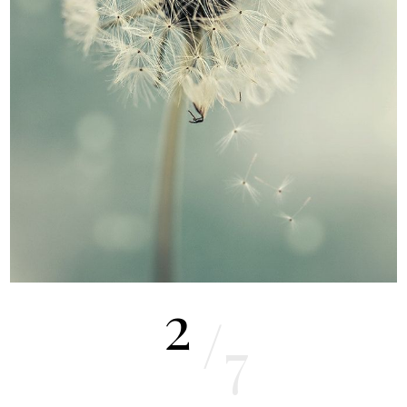
2
/
7