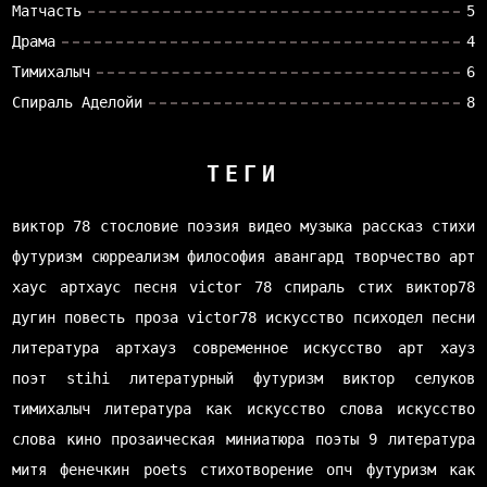
Матчасть
5
Драма
4
Тимихалыч
6
Спираль Аделойи
8
ТЕГИ
виктор 78
стословие
поэзия
видео
музыка
рассказ
стихи
футуризм
сюрреализм
философия
авангард
творчество
арт
хаус
артхаус
песня
victor 78
спираль
стих
виктор78
дугин
повесть
проза
victor78
искусство
психодел
песни
литература
артхауз
современное искусство
арт хауз
поэт
stihi
литературный футуризм
виктор селуков
тимихалыч
литература как искусство слова
искусство
слова
кино
прозаическая миниатюра
поэты
9 литература
митя фенечкин
poets
стихотворение
опч
футуризм как