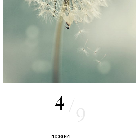
4
/
9
ПОЭЗИЯ