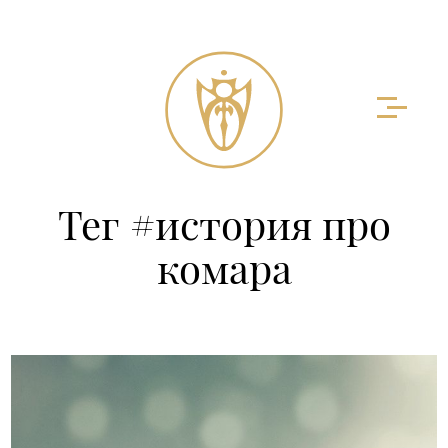
Тег #история про
комара