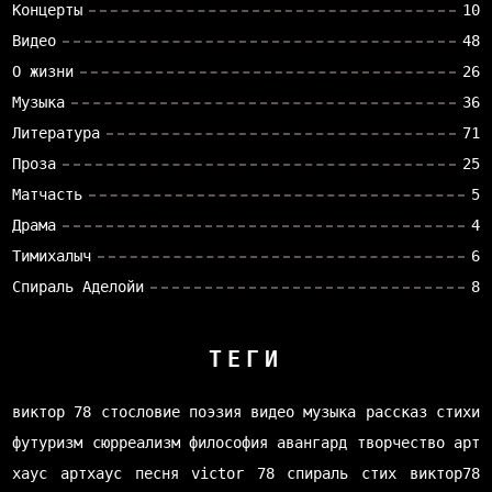
Концерты
10
Видео
48
О жизни
26
Музыка
36
Литература
71
Проза
25
Матчасть
5
Драма
4
Тимихалыч
6
Спираль Аделойи
8
ТЕГИ
виктор 78
стословие
поэзия
видео
музыка
рассказ
стихи
футуризм
сюрреализм
философия
авангард
творчество
арт
хаус
артхаус
песня
victor 78
спираль
стих
виктор78