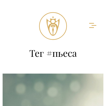
Тег #пьеса