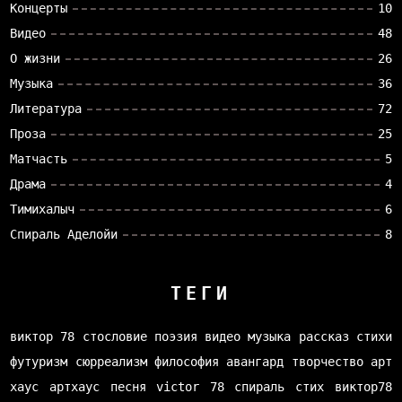
Концерты
10
Видео
48
О жизни
26
Музыка
36
Литература
72
Проза
25
Матчасть
5
Драма
4
Тимихалыч
6
Спираль Аделойи
8
ТЕГИ
виктор 78
стословие
поэзия
видео
музыка
рассказ
стихи
футуризм
сюрреализм
философия
авангард
творчество
арт
хаус
артхаус
песня
victor 78
спираль
стих
виктор78