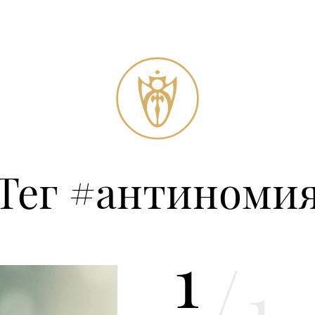
Тег #антиноми
1
/
1