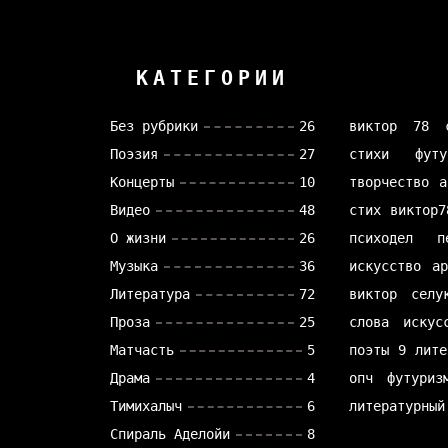
КАТЕГОРИИ
Без рубрики
26
виктор 78
Поэзия
27
стихи
футу
Концерты
10
творчество
а
Видео
48
стих
виктор7
О жизни
26
психодел
п
Музыка
36
искусство
а
Литература
72
виктор селу
Проза
25
слова
искус
Матчасть
5
поэты
9 лите
Драма
4
опч
футуриз
Тимихалыч
6
литературный
Спираль Аделойи
8