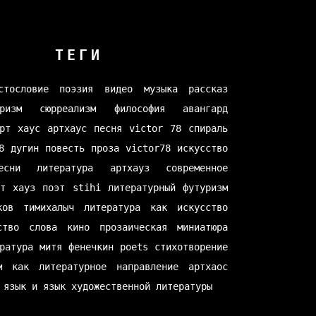
ТЕГИ
стословие
поэзия
видео
музыка
рассказ
ризм
сюрреализм
философия
авангард
рт хаус
артхаус
песня
victor 78
спираль
8
дугин
повесть
проза
victor78
искусство
есни
литература
артхауз
современное
рт хауз
поэт
stihi
литературный футуризм
ков
тимихалыч
литература как искусство
ство слова
кино
прозаическая миниатюра
ратура
митя фенечкин
poets
стихотворение
м как литературное направление
артхаос
 язык и язык художественной литературы