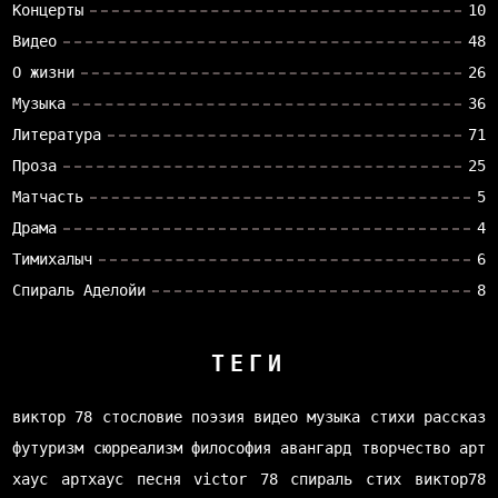
Концерты
10
Видео
48
О жизни
26
Музыка
36
Литература
71
Проза
25
Матчасть
5
Драма
4
Тимихалыч
6
Спираль Аделойи
8
ТЕГИ
виктор 78
стословие
поэзия
видео
музыка
стихи
рассказ
футуризм
сюрреализм
философия
авангард
творчество
арт
хаус
артхаус
песня
victor 78
спираль
стих
виктор78