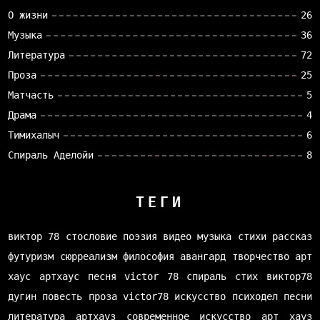
О жизни
26
Музыка
36
Литература
72
Проза
25
Матчасть
5
Драма
4
Тимихалыч
6
Спираль Аделойи
8
ТЕГИ
виктор 78
стословие
поэзия
видео
музыка
стихи
рассказ
футуризм
сюрреализм
философия
авангард
творчество
арт
хаус
артхаус
песня
victor 78
спираль
стих
виктор78
дугин
повесть
проза
victor78
искусство
психодел
песни
литература
артхауз
современное искусство
арт хауз