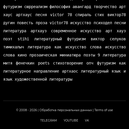
футуризм
сюрреализм
философия
авангард
творчество
арт
хаус
артхаус
песня
victor 78
спираль
стих
виктор78
дугин
повесть
проза
victor78
искусство
психодел
песни
литература
артхауз
современное искусство
арт хауз
поэт
stihi
литературный футуризм
виктор селуков
тимихалыч
литература как искусство слова
искусство
слова
кино
прозаическая миниатюра
поэты
9 литература
митя фенечкин
poets
стихотворение
опч
футуризм как
литературное направление
артхаос
литературный язык и
язык художественной литературы
© 2008 - 2026 |
Обработка персональных данных
|
Terms of use
TELEGRAM
YOUTUBE
VK