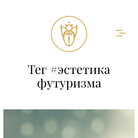
Тег #эстетика
футуризма