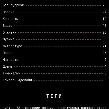
Без рубрики
26
Поэзия
27
Концерты
10
Видео
48
О жизни
26
Музыка
36
Литература
71
Проза
25
Матчасть
5
Драма
4
Тимихалыч
6
Спираль Аделойи
8
ТЕГИ
виктор 78
стословие
поэзия
видео
музыка
рассказ
стихи