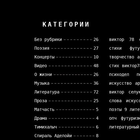
КАТЕГОРИИ
Без рубрики
26
виктор 78
Поэзия
27
стихи
футу
Концерты
10
творчество
а
Видео
48
стих
виктор7
О жизни
26
психодел
п
Музыка
36
искусство
а
Литература
72
виктор селу
Проза
25
слова
искус
Матчасть
5
поэты
9 лите
Драма
4
опч
футуриз
Тимихалыч
6
литературный
Спираль Аделойи
8