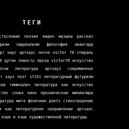
ТЕГИ
стословие
поэзия
видео
музыка
рассказ
ризм
сюрреализм
философия
авангард
рт хаус
артхаус
песня
victor 78
спираль
8
дугин
повесть
проза
victor78
искусство
есни
литература
артхауз
современное
рт хауз
поэт
stihi
литературный футуризм
ков
тимихалыч
литература как искусство
ство слова
кино
прозаическая миниатюра
ратура
митя фенечкин
poets
стихотворение
м как литературное направление
артхаос
 язык и язык художественной литературы