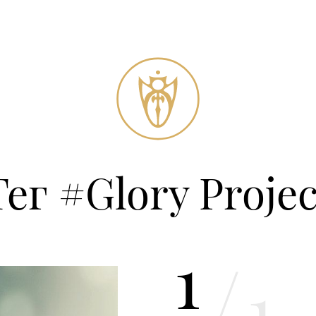
Тег #Glory Projec
1
/
1