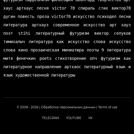
хаус
артхаус
песня
victor 78
спираль
стих
виктор78
дугин
повесть
проза
victor78
искусство
психодел
песни
литература
артхауз
современное искусство
арт хауз
поэт
stihi
литературный футуризм
виктор селуков
тимихалыч
литература как искусство слова
искусство
слова
кино
прозаическая миниатюра
поэты
9 литература
митя фенечкин
poets
стихотворение
опч
футуризм как
литературное направление
артхаос
литературный язык и
язык художественной литературы
© 2008 - 2026 |
Обработка персональных данных
|
Terms of use
TELEGRAM
YOUTUBE
VK