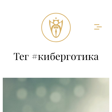
Тег #киберготика