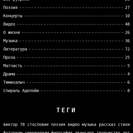
Поэзия
27
Концерты
10
Видео
48
О жизни
26
Музыка
36
Литература
72
Проза
25
Матчасть
5
Драма
4
Тимихалыч
6
Спираль Аделойи
8
ТЕГИ
виктор 78
стословие
поэзия
видео
музыка
рассказ
стихи
футуризм
сюрреализм
философия
авангард
творчество
арт