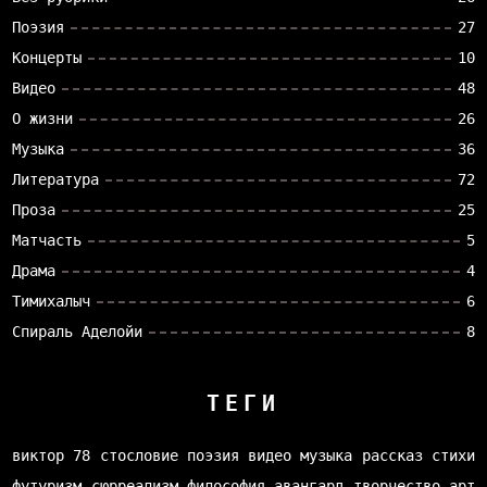
Поэзия
27
Концерты
10
Видео
48
О жизни
26
Музыка
36
Литература
72
Проза
25
Матчасть
5
Драма
4
Тимихалыч
6
Спираль Аделойи
8
ТЕГИ
виктор 78
стословие
поэзия
видео
музыка
рассказ
стихи
футуризм
сюрреализм
философия
авангард
творчество
арт