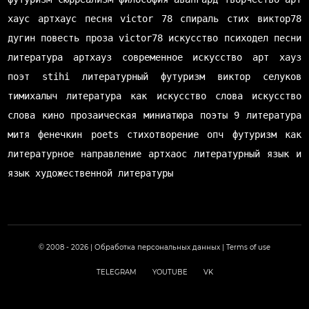
хаус
артхаус
песня
victor 78
спираль
стих
виктор78
дугин
повесть
проза
victor78
искусство
психодел
песни
литература
артхауз
современное искусство
арт хауз
поэт
stihi
литературный футуризм
виктор селуков
тимихалыч
литература как искусство слова
искусство
слова
кино
прозаическая миниатюра
поэты
9 литература
митя фенечкин
poets
стихотворение
опч
футуризм как
литературное направление
артхаос
литературный язык и
язык художественной литературы
© 2008 - 2026 |
Обработка персональных данных
|
Terms of use
TELEGRAM
YOUTUBE
VK