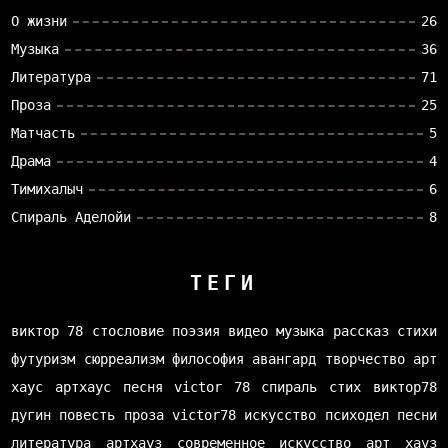
О жизни
26
Музыка
36
Литература
71
Проза
25
Матчасть
5
Драма
4
Тимихалыч
6
Спираль Аделойи
8
ТЕГИ
виктор 78
стословие
поэзия
видео
музыка
рассказ
стихи
футуризм
сюрреализм
философия
авангард
творчество
арт
хаус
артхаус
песня
victor 78
спираль
стих
виктор78
дугин
повесть
проза
victor78
искусство
психодел
песни
литература
артхауз
современное искусство
арт хауз