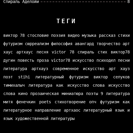
Спираль Аделойи
8
ТЕГИ
виктор 78
стословие
поэзия
видео
музыка
рассказ
стихи
футуризм
сюрреализм
философия
авангард
творчество
арт
хаус
артхаус
песня
victor 78
спираль
стих
виктор78
дугин
повесть
проза
victor78
искусство
психодел
песни
литература
артхауз
современное искусство
арт хауз
поэт
stihi
литературный футуризм
виктор селуков
тимихалыч
литература как искусство слова
искусство
слова
кино
прозаическая миниатюра
поэты
9 литература
митя фенечкин
poets
стихотворение
опч
футуризм как
литературное направление
артхаос
литературный язык и
язык художественной литературы