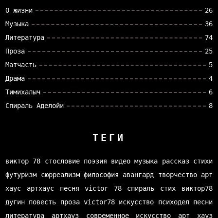
О жизни
26
Музыка
36
Литература
74
Проза
25
Матчасть
5
Драма
4
Тимихалыч
6
Спираль Аделойи
8
ТЕГИ
виктор 78
стословие
поэзия
видео
музыка
рассказ
стихи
футуризм
сюрреализм
философия
авангард
творчество
арт
хаус
артхаус
песня
victor 78
спираль
стих
виктор78
дугин
повесть
проза
victor78
искусство
психодел
песни
литература
артхауз
современное искусство
арт хауз