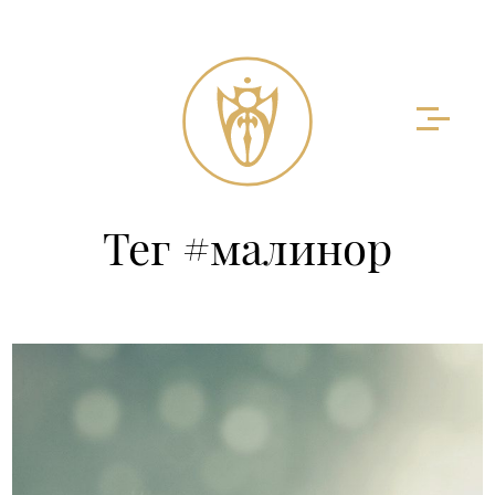
Тег #малинор