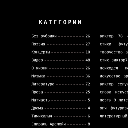
КАТЕГОРИИ
Без рубрики
26
виктор 78
Поэзия
27
стихи
футу
Концерты
10
творчество
а
Видео
48
стих
виктор7
О жизни
26
психодел
п
Музыка
36
искусство
а
Литература
72
виктор селу
Проза
25
слова
искус
Матчасть
5
поэты
9 лите
Драма
4
опч
футуриз
Тимихалыч
6
литературный
Спираль Аделойи
8