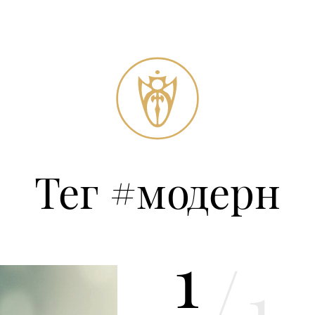
Тег #модерн
1
/
1