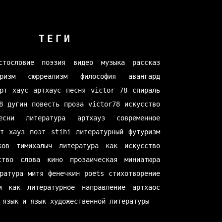
ТЕГИ
стословие
поэзия
видео
музыка
рассказ
ризм
сюрреализм
философия
авангард
рт хаус
артхаус
песня
victor 78
спираль
8
дугин
повесть
проза
victor78
искусство
есни
литература
артхауз
современное
рт хауз
поэт
stihi
литературный футуризм
ков
тимихалыч
литература как искусство
ство слова
кино
прозаическая миниатюра
ратура
митя фенечкин
poets
стихотворение
м как литературное направление
артхаос
 язык и язык художественной литературы