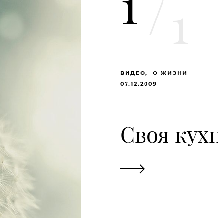
1
/
1
ВИДЕО
О ЖИЗНИ
07.12.2009
Своя кух