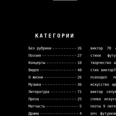
КАТЕГОРИИ
Без рубрики
26
виктор 78
Поэзия
27
стихи
футу
Концерты
10
творчество
а
Видео
48
стих
виктор7
О жизни
26
психодел
п
Музыка
36
искусство
а
Литература
71
виктор селу
Проза
25
слова
искус
Матчасть
5
поэты
9 лите
Драма
4
опч
футуриз