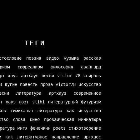
ТЕГИ
стословие
поэзия
видео
музыка
рассказ
ризм
сюрреализм
философия
авангард
рт хаус
артхаус
песня
victor 78
спираль
8
дугин
повесть
проза
victor78
искусство
есни
литература
артхауз
современное
рт хауз
поэт
stihi
литературный футуризм
ков
тимихалыч
литература как искусство
ство слова
кино
прозаическая миниатюра
ратура
митя фенечкин
poets
стихотворение
м как литературное направление
артхаос