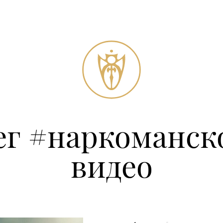
ег #наркоманск
видео