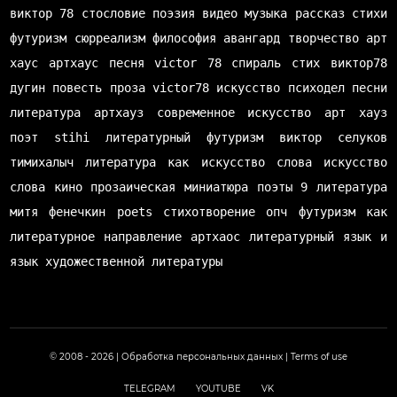
виктор 78
стословие
поэзия
видео
музыка
рассказ
стихи
футуризм
сюрреализм
философия
авангард
творчество
арт
хаус
артхаус
песня
victor 78
спираль
стих
виктор78
дугин
повесть
проза
victor78
искусство
психодел
песни
литература
артхауз
современное искусство
арт хауз
поэт
stihi
литературный футуризм
виктор селуков
тимихалыч
литература как искусство слова
искусство
слова
кино
прозаическая миниатюра
поэты
9 литература
митя фенечкин
poets
стихотворение
опч
футуризм как
литературное направление
артхаос
литературный язык и
язык художественной литературы
© 2008 - 2026 |
Обработка персональных данных
|
Terms of use
TELEGRAM
YOUTUBE
VK