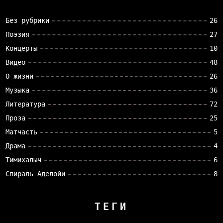
Без рубрики
26
Поэзия
27
Концерты
10
Видео
48
О жизни
26
Музыка
36
Литература
72
Проза
25
Матчасть
5
Драма
4
Тимихалыч
6
Спираль Аделойи
8
ТЕГИ