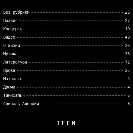
Без рубрики
26
Поэзия
27
Концерты
10
Видео
48
О жизни
26
Музыка
36
Литература
71
Проза
25
Матчасть
5
Драма
4
Тимихалыч
6
Спираль Аделойи
8
ТЕГИ