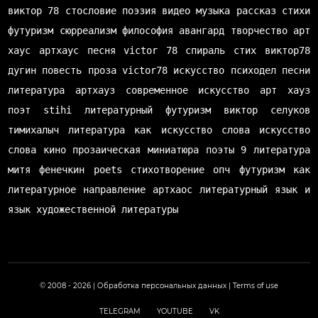
виктор 78
стословие
поэзия
видео
музыка
рассказ
стихи
футуризм
сюрреализм
философия
авангард
творчество
арт
хаус
артхаус
песня
victor 78
спираль
стих
виктор78
дугин
повесть
проза
victor78
искусство
психодел
песни
литература
артхауз
современное искусство
арт хауз
поэт
stihi
литературный футуризм
виктор селуков
тимихалыч
литература как искусство слова
искусство
слова
кино
прозаическая миниатюра
поэты
9 литература
митя фенечкин
poets
стихотворение
опч
футуризм как
литературное направление
артхаос
литературный язык и
язык художественной литературы
© 2008 - 2026 |
Обработка персональных данных
|
Terms of use
TELEGRAM
YOUTUBE
VK