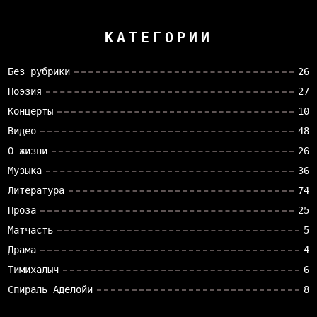
КАТЕГОРИИ
Без рубрики
26
Поэзия
27
Концерты
10
Видео
48
О жизни
26
Музыка
36
Литература
74
Проза
25
Матчасть
5
Драма
4
Тимихалыч
6
Спираль Аделойи
8