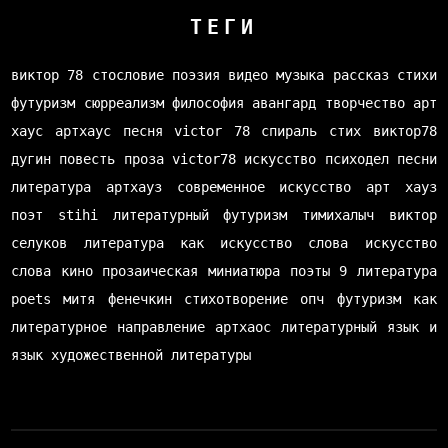
ТЕГИ
виктор 78
стословие
поэзия
видео
музыка
рассказ
стихи
футуризм
сюрреализм
философия
авангард
творчество
арт
хаус
артхаус
песня
victor 78
спираль
стих
виктор78
дугин
повесть
проза
victor78
искусство
психодел
песни
литература
артхауз
современное искусство
арт хауз
поэт
stihi
литературный футуризм
тимихалыч
виктор
селуков
литература как искусство слова
искусство
слова
кино
прозаическая миниатюра
поэты
9 литература
poets
митя фенечкин
стихотворение
опч
футуризм как
литературное направление
артхаос
литературный язык и
язык художественной литературы