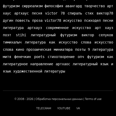
футуризм
сюрреализм
философия
авангард
творчество
арт
хаус
артхаус
песня
victor 78
спираль
стих
виктор78
дугин
повесть
проза
victor78
искусство
психодел
песни
литература
артхауз
современное искусство
арт хауз
поэт
stihi
литературный футуризм
виктор селуков
тимихалыч
литература как искусство слова
искусство
слова
кино
прозаическая миниатюра
поэты
9 литература
митя фенечкин
poets
стихотворение
опч
футуризм как
литературное направление
артхаос
литературный язык и
язык художественной литературы
© 2008 - 2026 |
Обработка персональных данных
|
Terms of use
TELEGRAM
YOUTUBE
VK