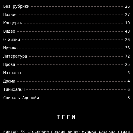
Без рубрики
26
Поэзия
27
Концерты
10
Видео
48
О жизни
26
Музыка
36
Литература
72
Проза
25
Матчасть
5
Драма
4
Тимихалыч
6
Спираль Аделойи
8
ТЕГИ
виктор 78
стословие
поэзия
видео
музыка
рассказ
стихи