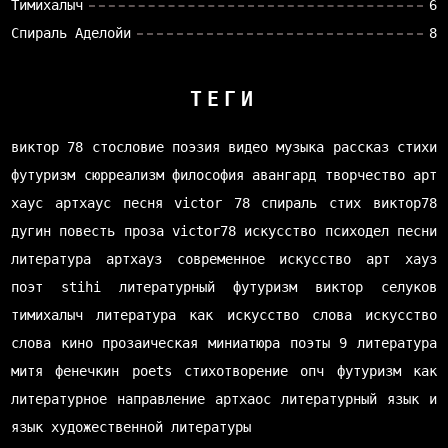
Тимихалыч
6
Спираль Аделойи
8
ТЕГИ
виктор 78
стословие
поэзия
видео
музыка
рассказ
стихи
футуризм
сюрреализм
философия
авангард
творчество
арт
хаус
артхаус
песня
victor 78
спираль
стих
виктор78
дугин
повесть
проза
victor78
искусство
психодел
песни
литература
артхауз
современное искусство
арт хауз
поэт
stihi
литературный футуризм
виктор селуков
тимихалыч
литература как искусство слова
искусство
слова
кино
прозаическая миниатюра
поэты
9 литература
митя фенечкин
poets
стихотворение
опч
футуризм как
литературное направление
артхаос
литературный язык и
язык художественной литературы