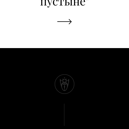
пустыне"