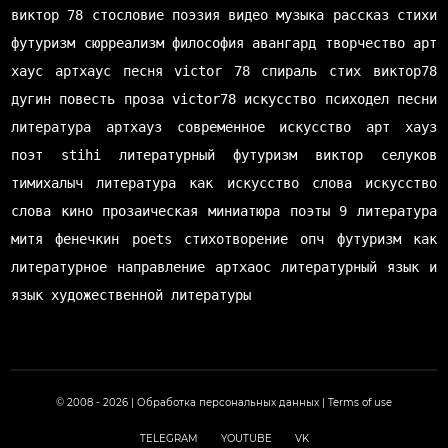
виктор 78
стословие
поэзия
видео
музыка
рассказ
стихи
футуризм
сюрреализм
философия
авангард
творчество
арт
хаус
артхаус
песня
victor 78
спираль
стих
виктор78
дугин
повесть
проза
victor78
искусство
психодел
песни
литература
артхауз
современное искусство
арт хауз
поэт
stihi
литературный футуризм
виктор селуков
тимихалыч
литература как искусство слова
искусство
слова
кино
прозаическая миниатюра
поэты
9 литература
митя фенечкин
poets
стихотворение
опч
футуризм как
литературное направление
артхаос
литературный язык и
язык художественной литературы
© 2008 - 2026 |
Обработка персональных данных
|
Terms of use
TELEGRAM
YOUTUBE
VK