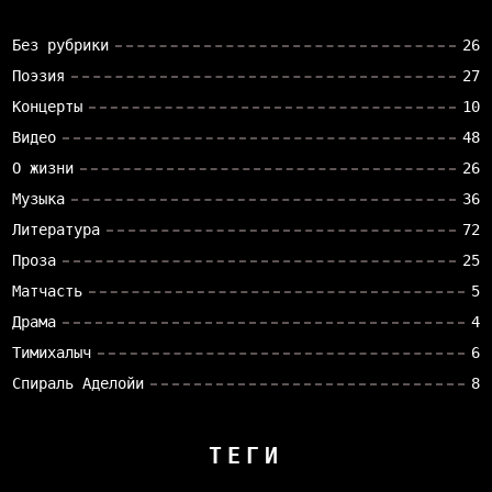
Без рубрики
26
Поэзия
27
Концерты
10
Видео
48
О жизни
26
Музыка
36
Литература
72
Проза
25
Матчасть
5
Драма
4
Тимихалыч
6
Спираль Аделойи
8
ТЕГИ