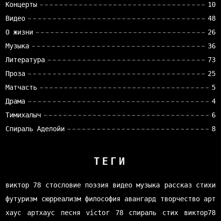
Концерты
10
Видео
48
О жизни
26
Музыка
36
Литература
73
Проза
25
Матчасть
5
Драма
4
Тимихалыч
6
Спираль Аделойи
8
ТЕГИ
виктор 78
стословие
поэзия
видео
музыка
рассказ
стихи
футуризм
сюрреализм
философия
авангард
творчество
арт
хаус
артхаус
песня
victor 78
спираль
стих
виктор78