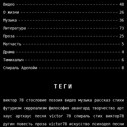
Видео
48
О жизни
26
Музыка
36
Литература
73
Проза
25
Матчасть
5
Драма
4
Тимихалыч
6
Спираль Аделойи
8
ТЕГИ
виктор 78
стословие
поэзия
видео
музыка
рассказ
стихи
футуризм
сюрреализм
философия
авангард
творчество
арт
хаус
артхаус
песня
victor 78
спираль
стих
виктор78
дугин
повесть
проза
victor78
искусство
психодел
песни