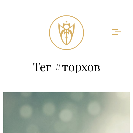
Тег #торхов