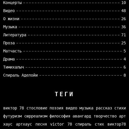
Концерты
10
Видео
48
О жизни
26
Музыка
36
Литература
71
Проза
25
Матчасть
5
Драма
4
Тимихалыч
6
Спираль Аделойи
8
ТЕГИ
виктор 78
стословие
поэзия
видео
музыка
рассказ
стихи
футуризм
сюрреализм
философия
авангард
творчество
арт
хаус
артхаус
песня
victor 78
спираль
стих
виктор78