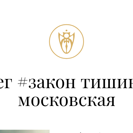
ег #закон тиши
московская