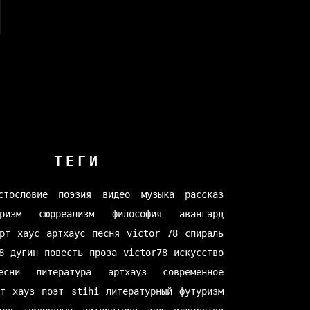
ТЕГИ
стословие
поэзия
видео
музыка
рассказ
ризм
сюрреализм
философия
авангард
рт хаус
артхаус
песня
victor 78
спираль
8
дугин
повесть
проза
victor78
искусство
есни
литература
артхауз
современное
рт хауз
поэт
stihi
литературный футуризм