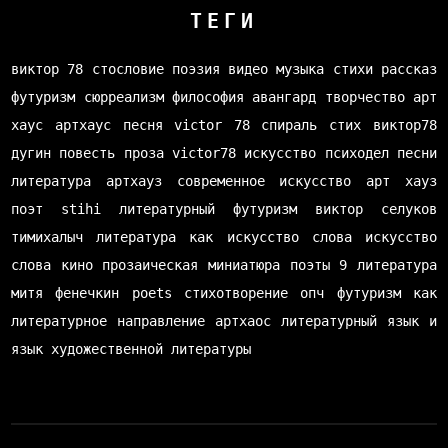
ТЕГИ
виктор 78
стословие
поэзия
видео
музыка
стихи
рассказ
футуризм
сюрреализм
философия
авангард
творчество
арт
хаус
артхаус
песня
victor 78
спираль
стих
виктор78
дугин
повесть
проза
victor78
искусство
психодел
песни
литература
артхауз
современное искусство
арт хауз
поэт
stihi
литературный футуризм
виктор селуков
тимихалыч
литература как искусство слова
искусство
слова
кино
прозаическая миниатюра
поэты
9 литература
митя фенечкин
poets
стихотворение
опч
футуризм как
литературное направление
артхаос
литературный язык и
язык художественной литературы