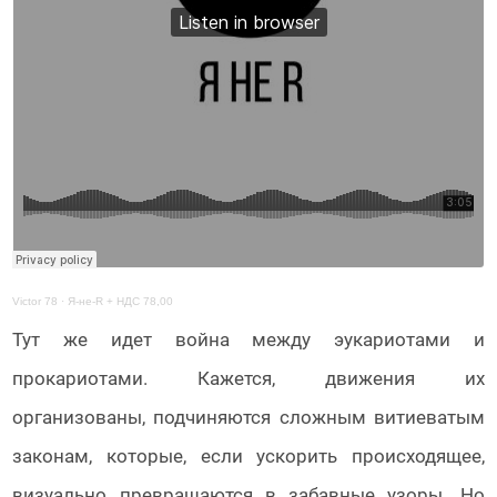
Victor 78
·
Я-не-R + НДС 78,00
Тут же идет война между эукариотами и
прокариотами. Кажется, движения их
организованы, подчиняются сложным витиеватым
законам, которые, если ускорить происходящее,
визуально превращаются в забавные узоры. Но