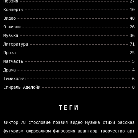
Поэзия
27
Концерты
10
Видео
48
О жизни
26
Музыка
36
Литература
71
Проза
25
Матчасть
5
Драма
4
Тимихалыч
6
Спираль Аделойи
8
ТЕГИ
виктор 78
стословие
поэзия
видео
музыка
стихи
рассказ
футуризм
сюрреализм
философия
авангард
творчество
арт