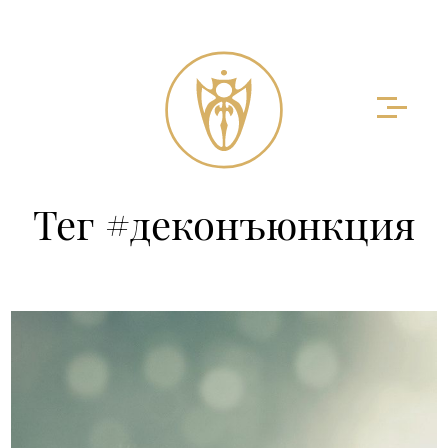
Тег #деконъюнкция