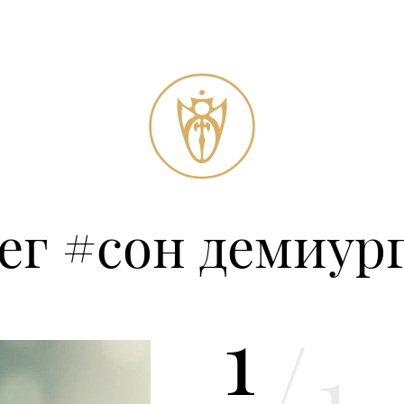
ег #сон демиур
1
/
1