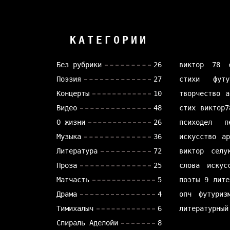
КАТЕГОРИИ
Без рубрики
26
виктор 78
Поэзия
27
стихи
футу
Концерты
10
творчество
а
Видео
48
стих
виктор7
О жизни
26
психодел
п
Музыка
36
искусство
а
Литература
72
виктор селу
Проза
25
слова
искус
Матчасть
5
поэты
9 лите
Драма
4
опч
футуриз
Тимихалыч
6
литературный
Спираль Аделойи
8