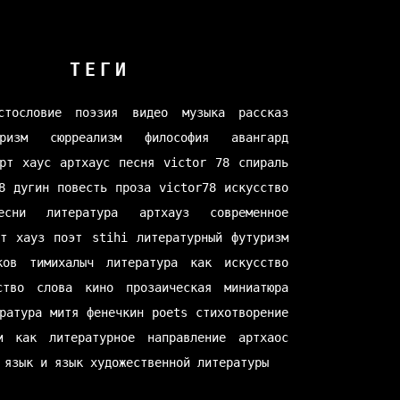
ТЕГИ
стословие
поэзия
видео
музыка
рассказ
ризм
сюрреализм
философия
авангард
рт хаус
артхаус
песня
victor 78
спираль
8
дугин
повесть
проза
victor78
искусство
есни
литература
артхауз
современное
рт хауз
поэт
stihi
литературный футуризм
ков
тимихалыч
литература как искусство
ство слова
кино
прозаическая миниатюра
ратура
митя фенечкин
poets
стихотворение
м как литературное направление
артхаос
 язык и язык художественной литературы